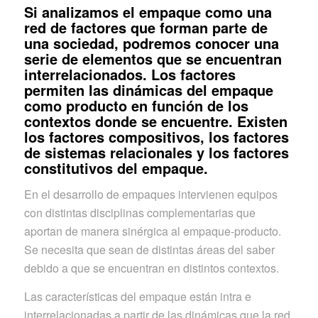
Si analizamos el empaque como una
red de factores que forman parte de
una sociedad, podremos conocer una
serie de elementos que se encuentran
interrelacionados. Los factores
permiten las dinámicas del empaque
como producto en función de los
contextos donde se encuentre. Existen
los factores compositivos, los factores
de sistemas relacionales y los factores
constitutivos del empaque.
En el desarrollo de empaques intervienen equipos
con distintas disciplinas complementarias que
aportan de manera sinérgica al empaque-producto.
Se necesita que sean de distintas áreas del saber
debido a que se encuentran en distintos contextos.
Las características del empaque están intra e
interrelacionadas a partir de las dinámicas que la red