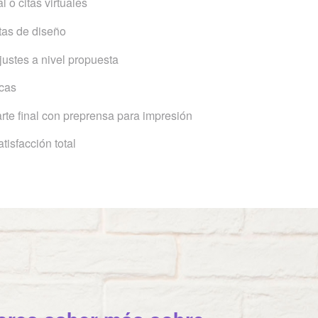
l o citas virtuales
tas de diseño
justes a nivel propuesta
icas
arte final con preprensa para impresión
tisfacción total