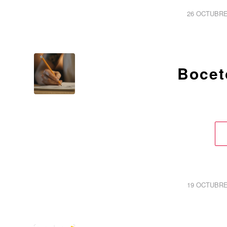
/
26 OCTUBRE
Bocet
/
19 OCTUBRE