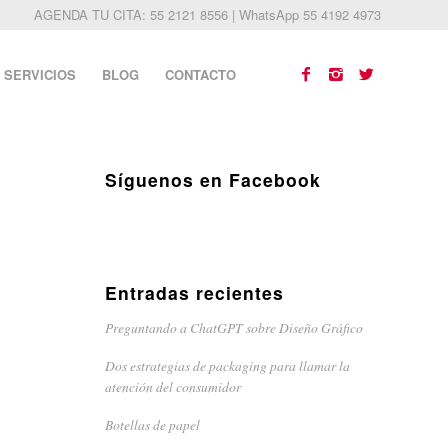
AGENDA TU CITA: 55 2121 8556 | WhatsApp 55 4192 4973
SERVICIOS
BLOG
CONTACTO
Síguenos en Facebook
Entradas recientes
Preguntando a ChatGPT sobre Diseño Gráfico
Dos estrategias de packaging para llamar la
atención del consumidor
Botellas de papel