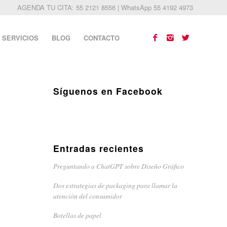
AGENDA TU CITA: 55 2121 8556 | WhatsApp 55 4192 4973
SERVICIOS
BLOG
CONTACTO
Síguenos en Facebook
Entradas recientes
Preguntando a ChatGPT sobre Diseño Gráfico
Dos estrategias de packaging para llamar la
atención del consumidor
Botellas de papel