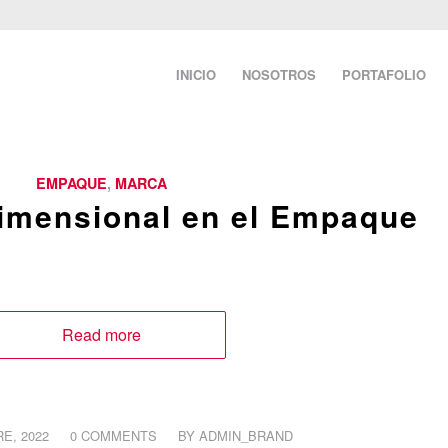
INICIO
NOSOTROS
PORTAFOLIO
EMPAQUE
,
MARCA
dimensional en el Empaque
Read more
/
E, 2022
0 COMMENTS
BY
ADMIN_BRAND