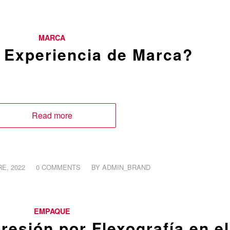
MARCA
 Experiencia de Marca?
Read more
/
E, 2022
0 COMMENTS
BY
ADMIN_BRAND
EMPAQUE
resión por Flexografía en el